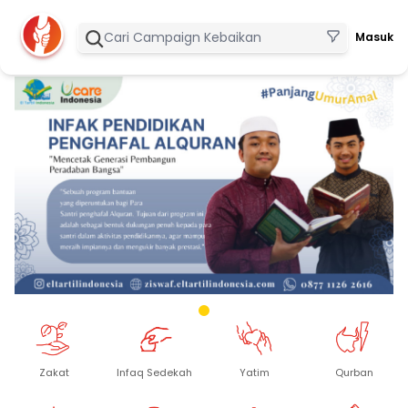
Masuk
Zakat
Infaq Sedekah
Yatim
Qurban